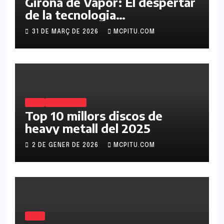
Girona de Vapor: El despertar
de la tecnologia
retrofuturista a Catalunya
31 DE MARÇ DE 2026
MCPITU.COM
BLOG
METAL SATYR
Top 10 millors discos de
heavy metall del 2025
2 DE GENER DE 2026
MCPITU.COM
BLOG