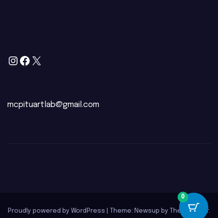
mcpituartlab@gmail.com
0
Proudly powered by WordPress
|
Theme: Newsup by
Themeansar
.