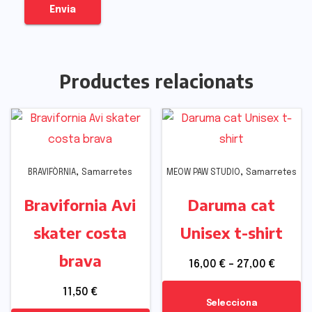
Productes relacionats
,
,
BRAVIFÒRNIA
Samarretes
MEOW PAW STUDIO
Samarretes
Bravifornia Avi
Daruma cat
skater costa
Unisex t-shirt
brava
16,00
€
–
27,00
€
11,50
€
Selecciona