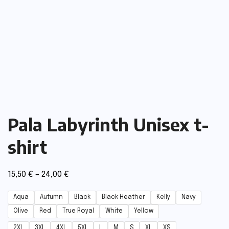
Pala Labyrinth Unisex t-
shirt
15,50
€
–
24,00
€
Aqua
Autumn
Black
Black Heather
Kelly
Navy
Olive
Red
True Royal
White
Yellow
2XL
3XL
4XL
5XL
L
M
S
XL
XS