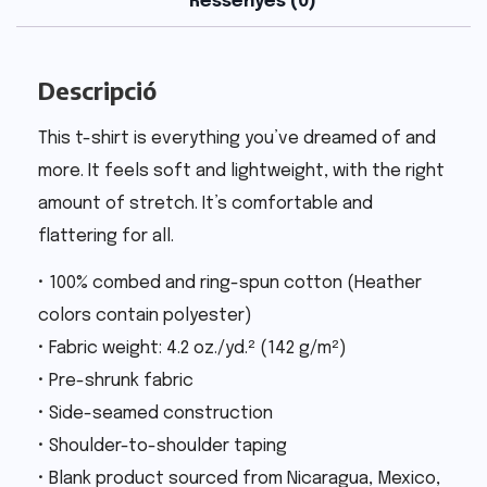
Ressenyes (0)
Descripció
This t-shirt is everything you’ve dreamed of and
more. It feels soft and lightweight, with the right
amount of stretch. It’s comfortable and
flattering for all.
• 100% combed and ring-spun cotton (Heather
colors contain polyester)
• Fabric weight: 4.2 oz./yd.² (142 g/m²)
• Pre-shrunk fabric
• Side-seamed construction
• Shoulder-to-shoulder taping
• Blank product sourced from Nicaragua, Mexico,