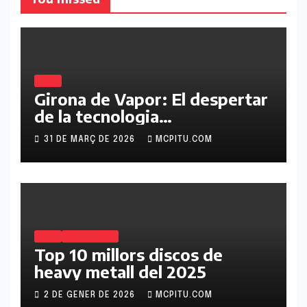
BLOG
Girona de Vapor: El despertar
de la tecnologia
retrofuturista a Catalunya
31 DE MARÇ DE 2026
MCPITU.COM
BLOG
METAL SATYR
Top 10 millors discos de
heavy metall del 2025
2 DE GENER DE 2026
MCPITU.COM