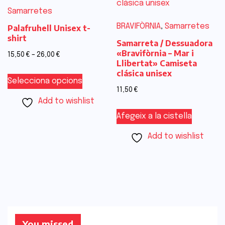
Samarretes
BRAVIFÒRNIA
,
Samarretes
Palafruhell Unisex t-
shirt
Samarreta / Dessuadora
«Bravifòrnia – Mar i
15,50
€
–
26,00
€
Llibertat» Camiseta
clásica unisex
Selecciona opcions
11,50
€
Add to wishlist
Afegeix a la cistella
Add to wishlist
You missed