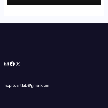
mcpituartlab@gmail.com