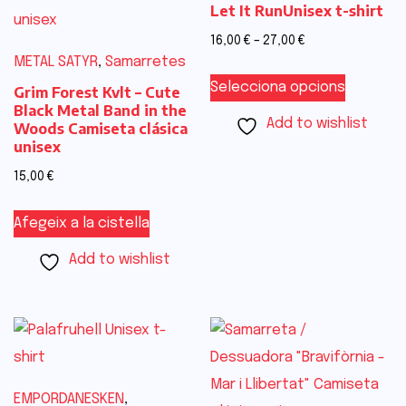
Let It RunUnisex t-shirt
16,00
€
–
27,00
€
METAL SATYR
,
Samarretes
Selecciona opcions
Grim Forest Kvlt – Cute
Black Metal Band in the
Add to wishlist
Woods Camiseta clásica
unisex
15,00
€
Afegeix a la cistella
Add to wishlist
EMPORDANESKEN
,