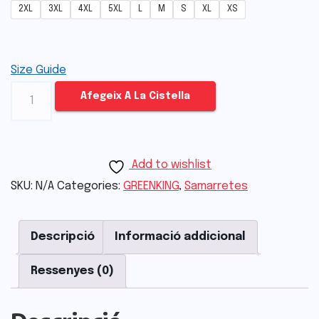
2XL
3XL
4XL
5XL
L
M
S
XL
XS
Size Guide
Afegeix A La Cistella
Add to wishlist
SKU:
N/A
Categories:
GREENKING
,
Samarretes
Descripció
Informació addicional
Ressenyes (0)