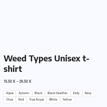
Weed Types Unisex t-
shirt
15,50
€
–
26,50
€
Aqua
Autumn
Black
Black Heather
Kelly
Navy
Olive
Red
True Royal
White
Yellow