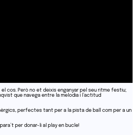
l cos. Però no et deixis enganyar pel seu ritme festiu;
qvist que navega entre la melodia i l’actitud
èrgics, perfectes tant per a la pista de ball com per a un
ara’t per donar-li al play en bucle!