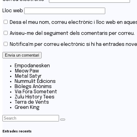
Lloc web
Desa el meu nom, correu electrònic i lloc web en aque
Aviseu-me del seguiment dels comentaris per correu.
Notifica'm per correu electrònic si hi ha entrades nove
Empodanesken
Meow Paw
Metal Satyr
Nummulit Edicions
Biòlegs Anònims
Via Fora Sometent
Zulu History Tees
Terra de Vents
Green King
Entrades recents