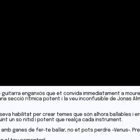
e guitarra enganxós que et convida immediatament a moure e
na secció rítmica potent i la veu inconfusible de Jonas Alm
va habilitat per crear temes que són alhora ballables i en
nt un so nítid i potent que realça cada instrument.
 amb ganes de fer-te ballar, no et pots perdre «Venus». Prep