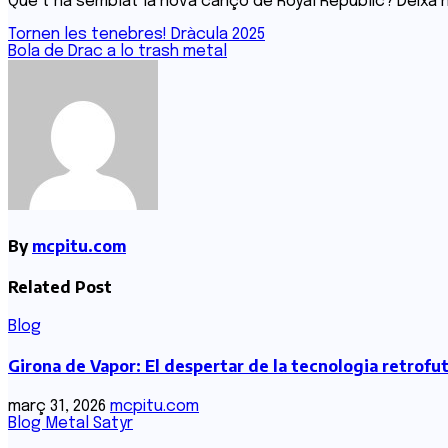
Què t’ha semblat la nova cançó de Royal Republic? Deixa’n
Navegació
Tornen les tenebres! Dràcula 2025
Bola de Drac a lo trash metal
d'entrades
By
mcpitu.com
Related Post
Blog
Girona de Vapor: El despertar de la tecnologia retrofu
març 31, 2026
mcpitu.com
Blog
Metal Satyr