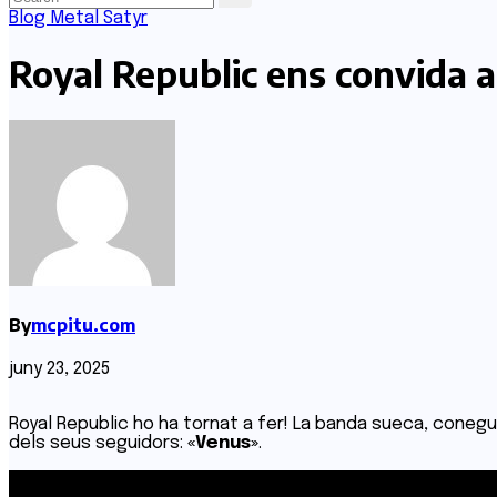
Blog
Metal Satyr
Royal Republic ens convida 
By
mcpitu.com
juny 23, 2025
Royal Republic ho ha tornat a fer! La banda sueca, conegud
dels seus seguidors:
«Venus»
.