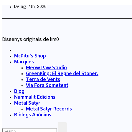
Skip
Dv. ag. 7th, 2026
to
content
Dissenys originals de km0
McPitu’s Shop
Marques
Meow Paw Studio
GreenKing: El Regne del Stoner.
Terra de Vents
Via Fora Sometent
Blog
Nummulit Edicions
Metal Satyr
Metal Satyr Records
Biòlegs Anònims