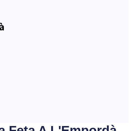
à
ca Feta A L'Empordà