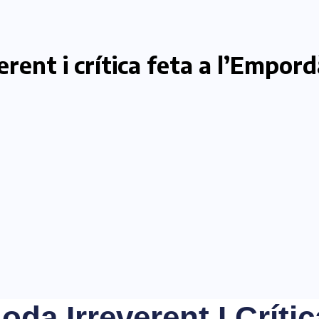
ent i crítica feta a l’Empord
a Irreverent I Críti