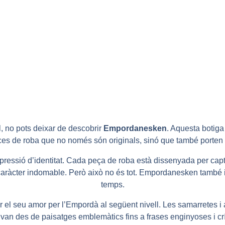
l, no pots deixar de descobrir
Empordanesken
. Aquesta botiga
eces de roba que no només són originals, sinó que també porten
ssió d’identitat. Cada peça de roba està dissenyada per captur
eu caràcter indomable. Però això no és tot. Empordanesken també i
temps.
el seu amor per l’Empordà al següent nivell. Les samarretes i 
van des de paisatges emblemàtics fins a frases enginyoses i crí