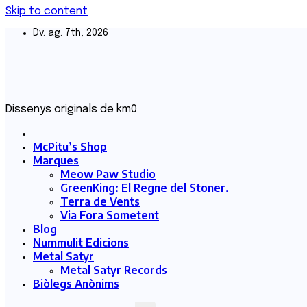
Skip to content
Dv. ag. 7th, 2026
Dissenys originals de km0
McPitu’s Shop
Marques
Meow Paw Studio
GreenKing: El Regne del Stoner.
Terra de Vents
Via Fora Sometent
Blog
Nummulit Edicions
Metal Satyr
Metal Satyr Records
Biòlegs Anònims