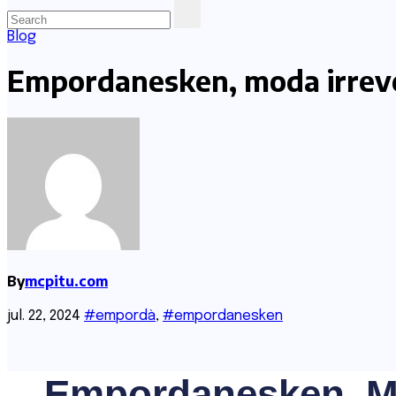
Blog
Empordanesken, moda irrever
By
mcpitu.com
jul. 22, 2024
#empordà
,
#empordanesken
Empordanesken, Mod