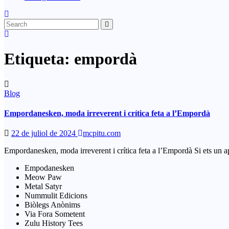
Etiqueta:
empordà
Blog
Empordanesken, moda irreverent i crítica feta a l’Empordà
22 de juliol de 2024
mcpitu.com
Empordanesken, moda irreverent i crítica feta a l’Empordà Si ets un 
Empodanesken
Meow Paw
Metal Satyr
Nummulit Edicions
Biòlegs Anònims
Via Fora Sometent
Zulu History Tees