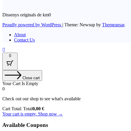
Dissenys originals de km0
Proudly powered by WordPress
|
Theme: Newsup by
Themeansar
.
About
Contact Us
0
Close cart
Your Cart Is Empty
0
Check out our shop to see what's available
Cart Total:
Total
0,00
€
Your cart is empty. Shop now →
Available Coupons