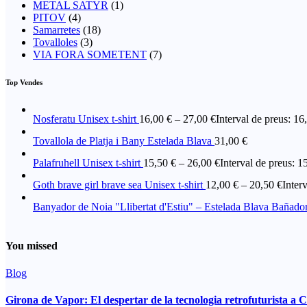
METAL SATYR
(1)
PITOV
(4)
Samarretes
(18)
Tovalloles
(3)
VIA FORA SOMETENT
(7)
Top Vendes
Nosferatu Unisex t-shirt
16,00
€
–
27,00
€
Interval de preus: 16
Tovallola de Platja i Bany Estelada Blava
31,00
€
Palafruhell Unisex t-shirt
15,50
€
–
26,00
€
Interval de preus: 1
Goth brave girl brave sea Unisex t-shirt
12,00
€
–
20,50
€
Inter
Banyador de Noia "Llibertat d'Estiu" – Estelada Blava Bañado
You missed
Blog
Girona de Vapor: El despertar de la tecnologia retrofuturista a 