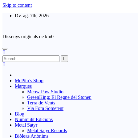
Skip to content
Dv. ag. 7th, 2026
Dissenys originals de km0
McPitu’s Shop
Marques
Meow Paw Studio
GreenKing: El Regne del Stoner.
Terra de Vents
Via Fora Sometent
Blog
Nummulit Edicions
Metal Satyr
Metal Satyr Records
Biòlegs Anònims