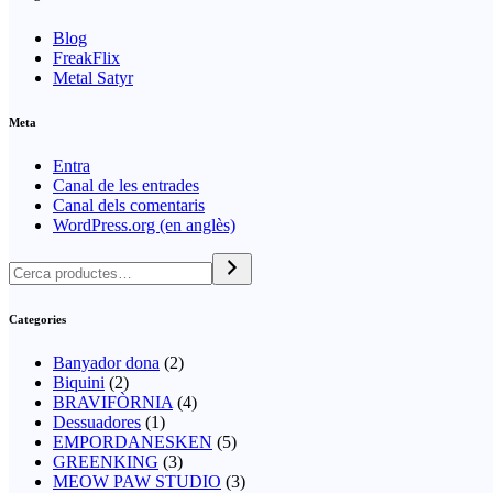
Blog
FreakFlix
Metal Satyr
Meta
Entra
Canal de les entrades
Canal dels comentaris
WordPress.org (en anglès)
Categories
Banyador dona
(2)
Biquini
(2)
BRAVIFÒRNIA
(4)
Dessuadores
(1)
EMPORDANESKEN
(5)
GREENKING
(3)
MEOW PAW STUDIO
(3)