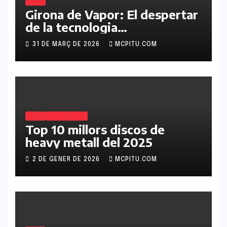
BLOG
Girona de Vapor: El despertar
de la tecnologia
retrofuturista a Catalunya
31 DE MARÇ DE 2026
MCPITU.COM
BLOG
METAL SATYR
Top 10 millors discos de
heavy metall del 2025
2 DE GENER DE 2026
MCPITU.COM