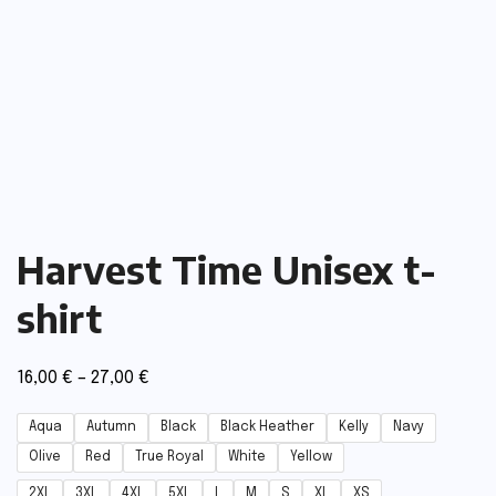
Harvest Time Unisex t-
shirt
16,00
€
–
27,00
€
Aqua
Autumn
Black
Black Heather
Kelly
Navy
Olive
Red
True Royal
White
Yellow
2XL
3XL
4XL
5XL
L
M
S
XL
XS