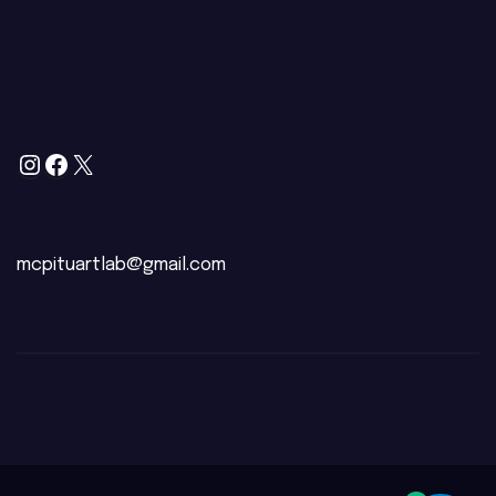
mcpituartlab@gmail.com