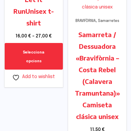
RunUnisex t-
,
shirt
BRAVIFÒRNIA
Samarretes
Samarreta /
16,00
€
–
27,00
€
Dessuadora
Selecciona
«Bravifòrnia –
opcions
Costa Rebel
Add to wishlist
(Calavera
Tramuntana)»
Camiseta
clásica unisex
11,50
€