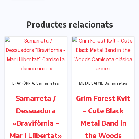
Productes relacionats
,
,
BRAVIFÒRNIA
Samarretes
METAL SATYR
Samarretes
Samarreta /
Grim Forest Kvlt
Dessuadora
– Cute Black
«Bravifòrnia –
Metal Band in
Mar i Llibertat»
the Woods