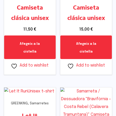
Camiseta
Camiseta
clásica unisex
clásica unisex
11,50
€
15,00
€
Afegeix a la
Afegeix a la
cistella
cistella
Add to wishlist
Add to wishlist
,
GREENKING
Samarretes
Let It