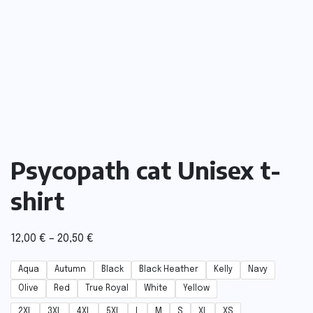
Psycopath cat Unisex t-
shirt
12,00
€
–
20,50
€
Aqua
Autumn
Black
Black Heather
Kelly
Navy
Olive
Red
True Royal
White
Yellow
2XL
3XL
4XL
5XL
L
M
S
XL
XS