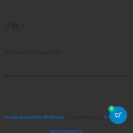
mcpituartlab@gmail.com
0
Proudly powered by WordPress
|
Theme: Newsup by
Themeansar
.
About
Contact Us