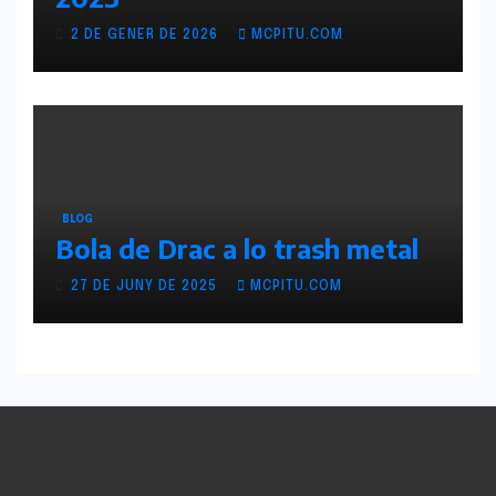
2 DE GENER DE 2026
MCPITU.COM
BLOG
Bola de Drac a lo trash metal
27 DE JUNY DE 2025
MCPITU.COM