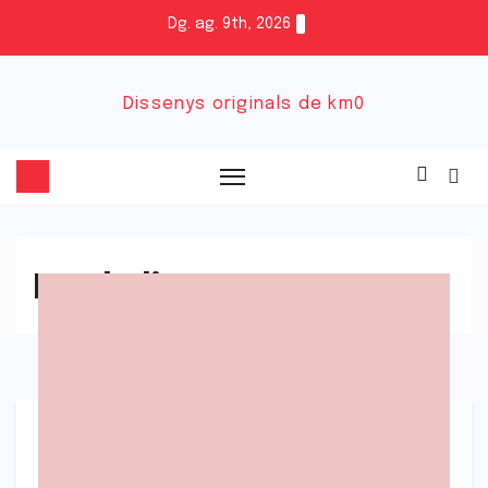
Dg. ag. 9th, 2026
Dissenys originals de km0
FreakFlix