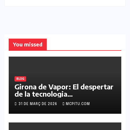
You missed
BLOG
Girona de Vapor: El despertar
de la tecnologia
retrofuturista a Catalunya
31 DE MARÇ DE 2026
MCPITU.COM