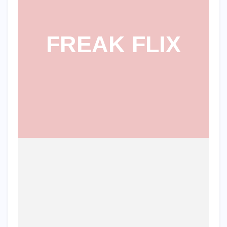
FREAK FLIX
GIRONA DE VAPOR: EL DESPERTAR DE LA
TECNOLOGIA RETROFUTURISTA A
CATALUNYA