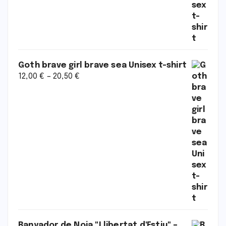
Goth brave girl brave sea Unisex t-shirt
12,00
€
–
20,50
€
Banyador de Noia "Llibertat d'Estiu" –