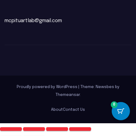
mcpituartlab@gmail.com
Proudly powered by WordPress
|
Theme:
Newsbes
by
Themeansar
.
0
About
Contact Us